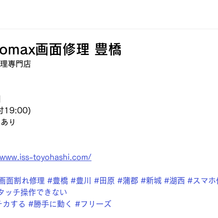
promax画面修理 豊橋
d修理専門店
】
19:00)
業あり
/www.iss-toyohashi.com/
#画面割れ修理
#豊橋
#豊川
#田原
#蒲郡
#新城
#湖西
#スマホ
タッチ操作できない
チカする
#勝手に動く
#フリーズ