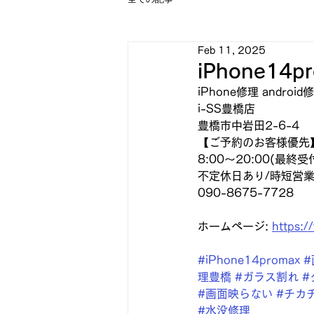
Feb 11, 2025
iPhone14
iPhone修理 androi
i-SS豊橋店
豊橋市中岩田2-6-4
【ご予約のお客様優先
8:00〜20:00(最終受付
不定休日あり/時短営
090-8675-7728
ホームページ: 
https:/
#iPhone14promax
理豊橋
#ガラス割れ
#
#画面映らない
#チカ
#水没修理