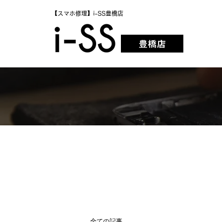
【スマホ修理】i-SS豊橋店
全ての記事