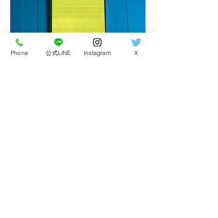
Phone
公式LINE
Instagram
X
iPhone16 Proの画面が緑
色に表示不良｜背面割れ・
フレーム曲がり・バッテリ
ー交換まで修理した事例
豊橋でiPhone16 Proの画面表示不
良、背面割れ、フレーム曲がり、バッ
テリー交換を行った修理事例です。落