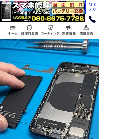
ME
NU