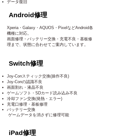
データ復旧
Android修理
Xperia・Galaxy・AQUOS・PixelなどAndroid各
機種に対応。
画面修理・バッテリー交換・充電不良・基板修
理まで、状態に合わせてご案内しています。
Switch修理
Joy-Conスティック交換(操作不良)
Joy-Conの認識不良
画面割れ・液晶不良
ゲームソフト・SDカード読み込み不良
冷却ファン交換​(発熱・エラー)
充電口修理・基板修理
バッテリー交換​
ゲームデータを消さずに修理可能
iPad修理