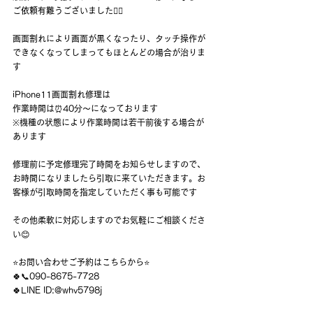
ご依頼有難うございました🙇‍♂️
画面割れにより画面が黒くなったり、タッチ操作が
できなくなってしまってもほとんどの場合が治りま
す
iPhone11画面割れ修理は
作業時間は⏰40分〜になっております
※機種の状態により作業時間は若干前後する場合が
あります
修理前に予定修理完了時間をお知らせしますので、
お時間になりましたら引取に来ていただきます。お
客様が引取時間を指定していただく事も可能です
その他柔軟に対応しますのでお気軽にご相談くださ
い😊
⭐️お問い合わせご予約はこちらから⭐️
🍀📞090-8675-7728
🍀LINE ID:@whv5798j