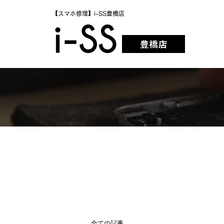
【スマホ修理】i-SS豊橋店
全ての記事