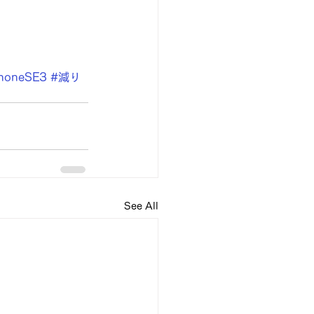
honeSE3
#減り
See All