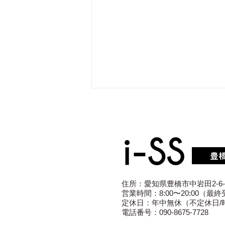
住所：愛知県豊橋市中岩田2-6-
【豊橋市】iPhone13 Proが
営業時間：8:00〜20:00（最終受
定休日：年中無休（不定休日/
発熱・最大容量75％｜バッテ
電話番号：
090-8675-7728