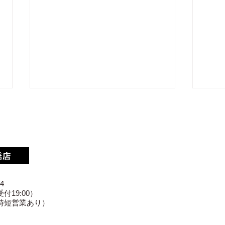
4
【豊橋市] iPhone15の画面
iPh
付19:00）
時短営業あり）
修理｜画面割れを即日修理・
に表