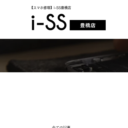
【スマホ修理】i-SS豊橋店
全ての記事