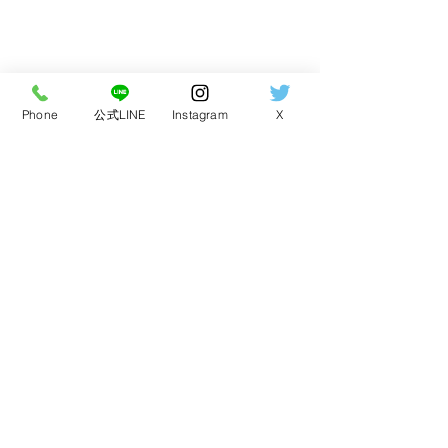
Phone
公式LINE
Instagram
X
【豊橋市] iPhone15の画
iPhone16 P
住所：愛知県豊橋市中岩田2-6-4
営業時間：8:00〜20:00（最終受付19:00）
面修理｜画面割れを即日
色に表示不良｜
定休日：年中無休（不定休日/時短営業あり）