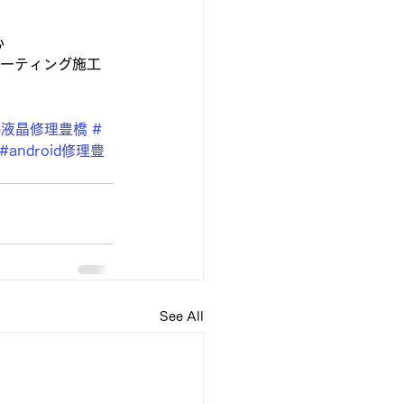
心
ラスコーティング施工
ne液晶修理豊橋
#
#android修理豊
See All