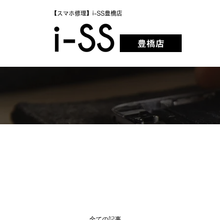
【スマホ修理】i-SS豊橋店
全ての記事