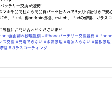
、バッテリー交換が爆安❗️
スマホ部品商社から高品質パーツ仕入れで3ヶ月保証付きで安
AQUOS、Pixel、他android機種、switch、iPadの修理、ガ
お気軽にお問い合わせくださいませ
Phone画面割れ修理豊橋
#iPhoneバッテリー交換豊橋
#iPho
ンズ交換
#充電できない
#水没修理
#電源入らない
#基板修理
d修理
#ガラスコーティング