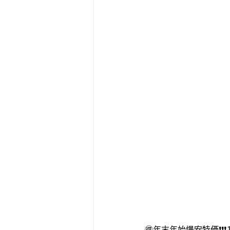
🉐年末年始爆安特価❗️❗️❗