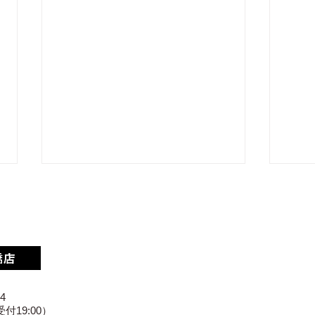
4
【豊橋市] iPhone15の画面
iPh
付19:00）