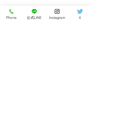
Phone
公式LINE
Instagram
X
【豊橋市] iPhone15の画
iPhone16 P
住所：愛知県豊橋市中岩田2-6-4
営業時間：8:00〜20:00（最終受付19:00）
面修理｜画面割れを即日
色に表示不良｜
定休日：年中無休（不定休日/時短営業あり）
電話番号：
090-8675-7728
修理・データそのまま
れ・フレーム曲
【修理事例】
ッテリー交換ま