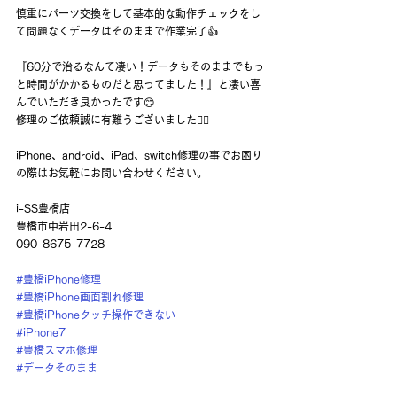
慎重にパーツ交換をして基本的な動作チェックをし
て問題なくデータはそのままで作業完了👍
『60分で治るなんて凄い！データもそのままでもっ
と時間がかかるものだと思ってました！』と凄い喜
んでいただき良かったです😊
修理のご依頼誠に有難うございました🙇‍♂️
iPhone、android、iPad、switch修理の事でお困り
の際はお気軽にお問い合わせください。
i-SS豊橋店
豊橋市中岩田2-6-4
090-8675-7728
#豊橋iPhone修理
#豊橋iPhone画面割れ修理
#豊橋iPhoneタッチ操作できない
#iPhone7
#豊橋スマホ修理
#データそのまま